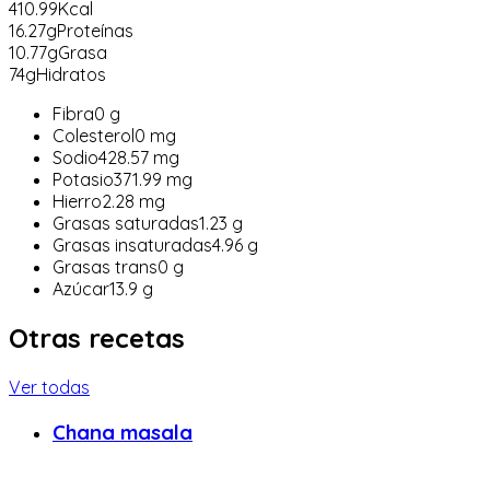
410.99
Kcal
16.27
g
Proteínas
10.77
g
Grasa
74
g
Hidratos
Fibra
0
g
Colesterol
0
mg
Sodio
428.57
mg
Potasio
371.99
mg
Hierro
2.28
mg
Grasas saturadas
1.23
g
Grasas insaturadas
4.96
g
Grasas trans
0
g
Azúcar
13.9
g
Otras recetas
Ver todas
Chana masala