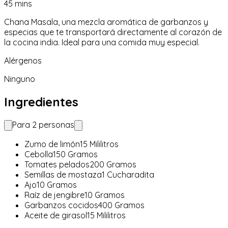
45
mins
Chana Masala, una mezcla aromática de garbanzos y
especias que te transportará directamente al corazón de
la cocina india. Ideal para una comida muy especial.
Alérgenos
Ninguno
Ingredientes
Para
2
personas
Zumo de limón
15
Mililitros
Cebolla
150
Gramos
Tomates pelados
200
Gramos
Semillas de mostaza
1
Cucharadita
Ajo
10
Gramos
Raíz de jengibre
10
Gramos
Garbanzos cocidos
400
Gramos
Aceite de girasol
15
Mililitros