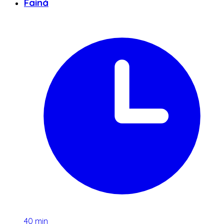
Fainá
40
min