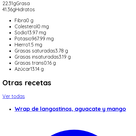
22.31
g
Grasa
41.36
g
Hidratos
Fibra
0
g
Colesterol
0
mg
Sodio
13.97
mg
Potasio
967.99
mg
Hierro
1.5
mg
Grasas saturadas
3.78
g
Grasas insaturadas
3.19
g
Grasas trans
0.16
g
Azúcar
13.14
g
Otras recetas
Ver todas
Wrap de langostinos, aguacate y mango