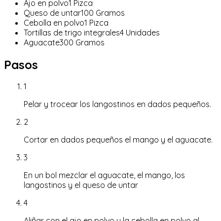
Ajo en polvo
1
Pizca
Queso de untar
100
Gramos
Cebolla en polvo
1
Pizca
Tortillas de trigo integrales
4
Unidades
Aguacate
300
Gramos
Pasos
1
Pelar y trocear los langostinos en dados pequeños.
2
Cortar en dados pequeños el mango y el aguacate.
3
En un bol mezclar el aguacate, el mango, los
langostinos y el queso de untar
4
Aliñar con el ajo en polvo y la cebolla en polvo al