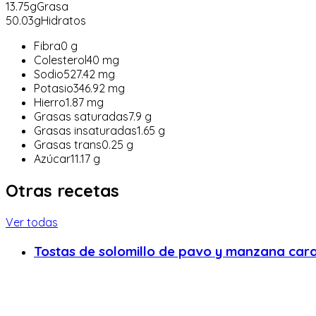
13.75
g
Grasa
50.03
g
Hidratos
Fibra
0
g
Colesterol
40
mg
Sodio
527.42
mg
Potasio
346.92
mg
Hierro
1.87
mg
Grasas saturadas
7.9
g
Grasas insaturadas
1.65
g
Grasas trans
0.25
g
Azúcar
11.17
g
Otras recetas
Ver todas
Tostas de solomillo de pavo y manzana car