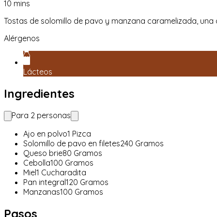
10
mins
Tostas de solomillo de pavo y manzana caramelizada, una opc
Alérgenos
Lácteos
Ingredientes
Para
2
personas
Ajo en polvo
1
Pizca
Solomillo de pavo en filetes
240
Gramos
Queso brie
80
Gramos
Cebolla
100
Gramos
Miel
1
Cucharadita
Pan integral
120
Gramos
Manzanas
100
Gramos
Pasos