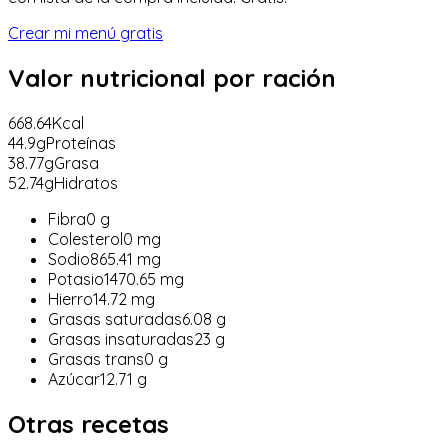
Crear mi menú gratis
Valor nutricional
por ración
668.64
Kcal
44.9
g
Proteínas
38.77
g
Grasa
52.74
g
Hidratos
Fibra
0
g
Colesterol
0
mg
Sodio
865.41
mg
Potasio
1470.65
mg
Hierro
14.72
mg
Grasas saturadas
6.08
g
Grasas insaturadas
23
g
Grasas trans
0
g
Azúcar
12.71
g
Otras recetas