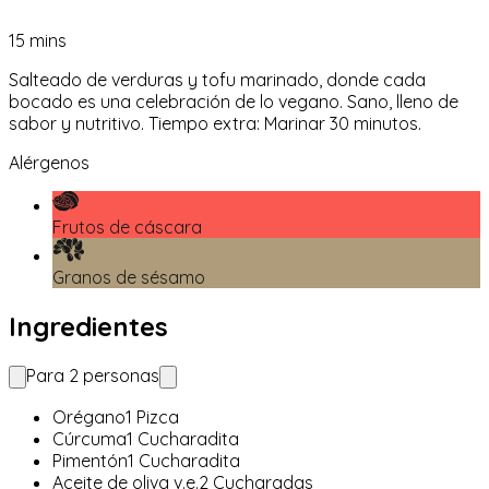
15
mins
Salteado de verduras y tofu marinado, donde cada
bocado es una celebración de lo vegano. Sano, lleno de
sabor y nutritivo. Tiempo extra: Marinar 30 minutos.
Alérgenos
Frutos de cáscara
Granos de sésamo
Ingredientes
Para
2
personas
Orégano
1
Pizca
Cúrcuma
1
Cucharadita
Pimentón
1
Cucharadita
Aceite de oliva v.e.
2
Cucharadas