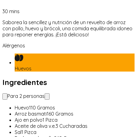
30
mins
Saborea la sencillez y nutrición de un revuelto de arroz
con pollo, huevo y brócoli, una comida equilibrada idoneo
para reponer energías. ¡Está delicioso!
Alérgenos
Huevos
Ingredientes
Para
2
personas
Huevo
110
Gramos
Arroz basmati
160
Gramos
Ajo en polvo
1
Pizca
Aceite de oliva v.e.
3
Cucharadas
Sal
1
Pizca