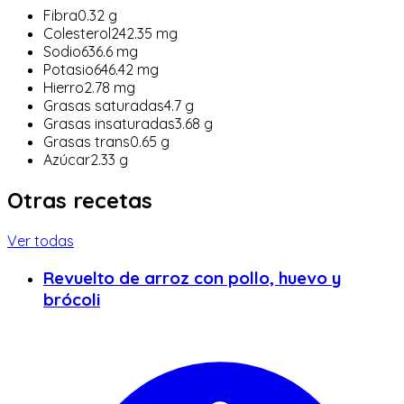
Fibra
0.32
g
Colesterol
242.35
mg
Sodio
636.6
mg
Potasio
646.42
mg
Hierro
2.78
mg
Grasas saturadas
4.7
g
Grasas insaturadas
3.68
g
Grasas trans
0.65
g
Azúcar
2.33
g
Otras recetas
Ver todas
Revuelto de arroz con pollo, huevo y
brócoli