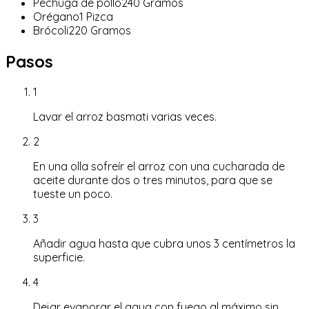
Pechuga de pollo
240
Gramos
Orégano
1
Pizca
Brócoli
220
Gramos
Pasos
1
Lavar el arroz basmati varias veces.
2
En una olla sofreír el arroz con una cucharada de
aceite durante dos o tres minutos, para que se
tueste un poco.
3
Añadir agua hasta que cubra unos 3 centímetros la
superficie.
4
Dejar evaporar el agua con fuego al máximo sin