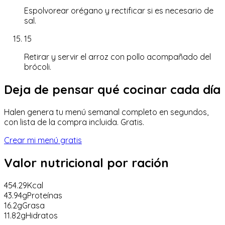
Espolvorear orégano y rectificar si es necesario de
sal.
15
Retirar y servir el arroz con pollo acompañado del
brócoli.
Deja de pensar qué cocinar cada día
Halen genera tu menú semanal completo en segundos,
con lista de la compra incluida. Gratis.
Crear mi menú gratis
Valor nutricional
por ración
454.29
Kcal
43.94
g
Proteínas
16.2
g
Grasa
11.82
g
Hidratos