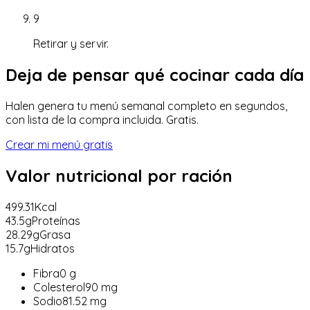
9
Retirar y servir.
Deja de pensar qué cocinar cada día
Halen genera tu menú semanal completo en segundos,
con lista de la compra incluida. Gratis.
Crear mi menú gratis
Valor nutricional
por ración
499.31
Kcal
43.5
g
Proteínas
28.29
g
Grasa
15.7
g
Hidratos
Fibra
0
g
Colesterol
90
mg
Sodio
81.52
mg