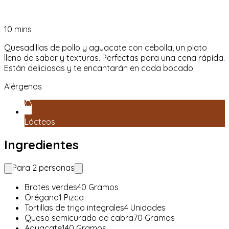
10
mins
Quesadillas de pollo y aguacate con cebolla, un plato
lleno de sabor y texturas. Perfectas para una cena rápida.
Están deliciosas y te encantarán en cada bocado
Alérgenos
Lácteos
Ingredientes
Para
2
personas
Brotes verdes
40
Gramos
Orégano
1
Pizca
Tortillas de trigo integrales
4
Unidades
Queso semicurado de cabra
70
Gramos
Aguacate
140
Gramos