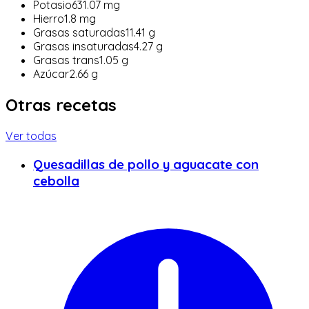
Potasio
631.07
mg
Hierro
1.8
mg
Grasas saturadas
11.41
g
Grasas insaturadas
4.27
g
Grasas trans
1.05
g
Azúcar
2.66
g
Otras recetas
Ver todas
Quesadillas de pollo y aguacate con
cebolla