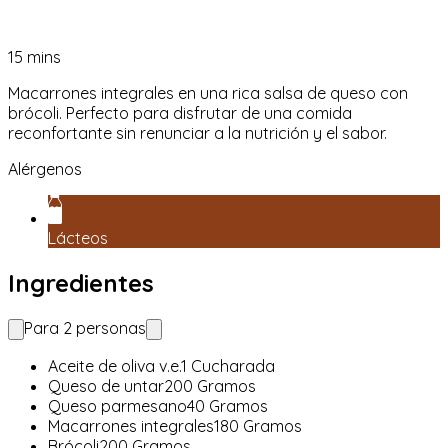
15
mins
Macarrones integrales en una rica salsa de queso con
brócoli. Perfecto para disfrutar de una comida
reconfortante sin renunciar a la nutrición y el sabor.
Alérgenos
Lácteos
Ingredientes
Para
2
personas
Aceite de oliva v.e.
1
Cucharada
Queso de untar
200
Gramos
Queso parmesano
40
Gramos
Macarrones integrales
180
Gramos
Brócoli
200
Gramos