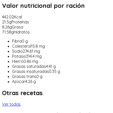
Valor nutricional
por ración
442.02
Kcal
21.5
g
Proteínas
8.26
g
Grasa
71.58
g
Hidratos
Fibra
0
g
Colesterol
15.8
mg
Sodio
274.61
mg
Potasio
314.4
mg
Hierro
0.86
mg
Grasas saturadas
4.41
g
Grasas insaturadas
0.35
g
Grasas trans
0
g
Azúcar
4.26
g
Otras recetas
Ver todas