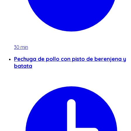
30
min
Pechuga de pollo con pisto de berenjena y
batata