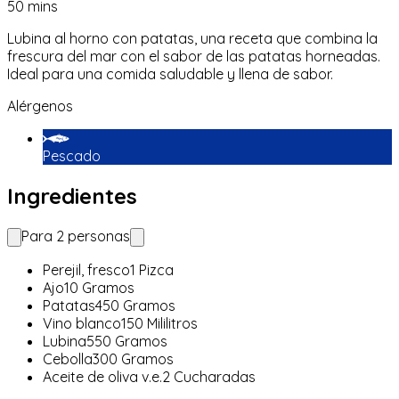
50
mins
Lubina al horno con patatas, una receta que combina la
frescura del mar con el sabor de las patatas horneadas.
Ideal para una comida saludable y llena de sabor.
Alérgenos
Pescado
Ingredientes
Para
2
personas
Perejil, fresco
1
Pizca
Ajo
10
Gramos
Patatas
450
Gramos
Vino blanco
150
Mililitros
Lubina
550
Gramos
Cebolla
300
Gramos
Aceite de oliva v.e.
2
Cucharadas