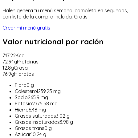
Halen genera tu menú semanal completo en segundos,
con lista de la compra incluida. Gratis.
Crear mi menú gratis
Valor nutricional
por ración
747.22
Kcal
72.94
g
Proteínas
12.8
g
Grasa
76.9
g
Hidratos
Fibra
0
g
Colesterol
239.25
mg
Sodio
265.9
mg
Potasio
2375.58
mg
Hierro
6.48
mg
Grasas saturadas
3.02
g
Grasas insaturadas
3.98
g
Grasas trans
0
g
Azúcar
10.24
g