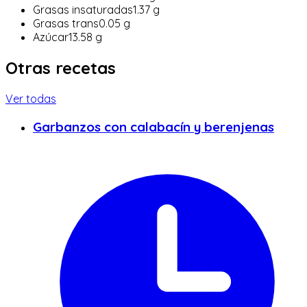
Grasas insaturadas
1.37
g
Grasas trans
0.05
g
Azúcar
13.58
g
Otras recetas
Ver todas
Garbanzos con calabacín y berenjenas