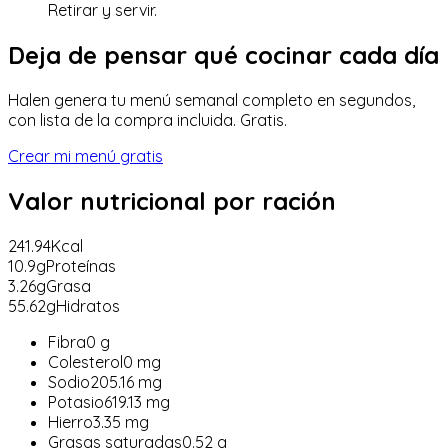
Retirar y servir.
Deja de pensar qué cocinar cada día
Halen genera tu menú semanal completo en segundos,
con lista de la compra incluida. Gratis.
Crear mi menú gratis
Valor nutricional
por ración
241.94
Kcal
10.9
g
Proteínas
3.26
g
Grasa
55.62
g
Hidratos
Fibra
0
g
Colesterol
0
mg
Sodio
205.16
mg
Potasio
619.13
mg
Hierro
3.35
mg
Grasas saturadas
0.52
g