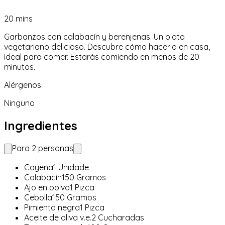
20
mins
Garbanzos con calabacín y berenjenas. Un plato
vegetariano delicioso. Descubre cómo hacerlo en casa,
ideal para comer. Estarás comiendo en menos de 20
minutos.
Alérgenos
Ninguno
Ingredientes
Para
2
personas
Cayena
1
Unidade
Calabacín
150
Gramos
Ajo en polvo
1
Pizca
Cebolla
150
Gramos
Pimienta negra
1
Pizca
Aceite de oliva v.e.
2
Cucharadas