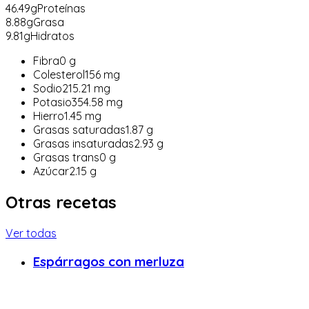
46.49
g
Proteínas
8.88
g
Grasa
9.81
g
Hidratos
Fibra
0
g
Colesterol
156
mg
Sodio
215.21
mg
Potasio
354.58
mg
Hierro
1.45
mg
Grasas saturadas
1.87
g
Grasas insaturadas
2.93
g
Grasas trans
0
g
Azúcar
2.15
g
Otras recetas
Ver todas
Espárragos con merluza