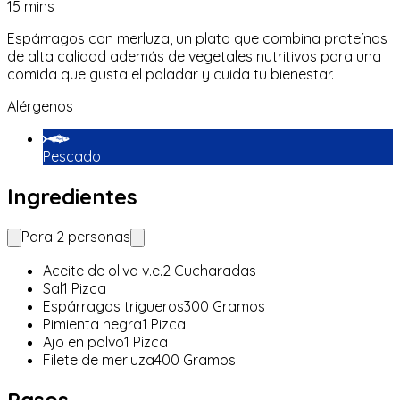
15
mins
Espárragos con merluza, un plato que combina proteínas
de alta calidad además de vegetales nutritivos para una
comida que gusta el paladar y cuida tu bienestar.
Alérgenos
Pescado
Ingredientes
Para
2
personas
Aceite de oliva v.e.
2
Cucharadas
Sal
1
Pizca
Espárragos trigueros
300
Gramos
Pimienta negra
1
Pizca
Ajo en polvo
1
Pizca
Filete de merluza
400
Gramos
Pasos