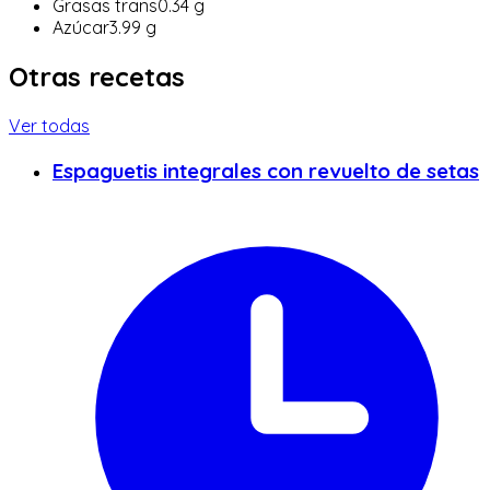
Grasas trans
0.34
g
Azúcar
3.99
g
Otras recetas
Ver todas
Espaguetis integrales con revuelto de setas