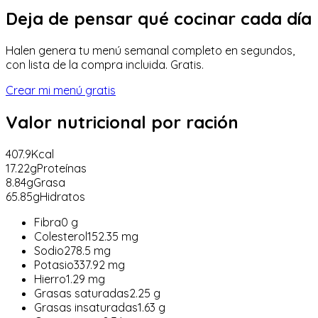
Deja de pensar qué cocinar cada día
Halen genera tu menú semanal completo en segundos,
con lista de la compra incluida. Gratis.
Crear mi menú gratis
Valor nutricional
por ración
407.9
Kcal
17.22
g
Proteínas
8.84
g
Grasa
65.85
g
Hidratos
Fibra
0
g
Colesterol
152.35
mg
Sodio
278.5
mg
Potasio
337.92
mg
Hierro
1.29
mg
Grasas saturadas
2.25
g
Grasas insaturadas
1.63
g