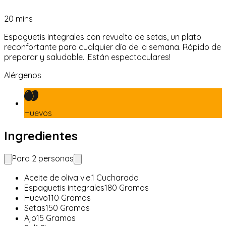
20
mins
Espaguetis integrales con revuelto de setas, un plato
reconfortante para cualquier día de la semana. Rápido de
preparar y saludable. ¡Están espectaculares!
Alérgenos
Huevos
Ingredientes
Para
2
personas
Aceite de oliva v.e.
1
Cucharada
Espaguetis integrales
180
Gramos
Huevo
110
Gramos
Setas
150
Gramos
Ajo
15
Gramos