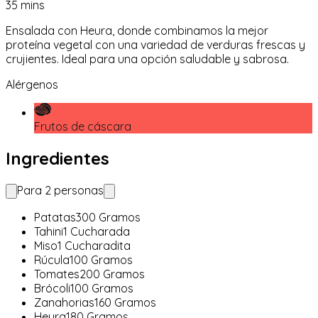
35
mins
Ensalada con Heura, donde combinamos la mejor
proteína vegetal con una variedad de verduras frescas y
crujientes. Ideal para una opción saludable y sabrosa.
Alérgenos
Frutos de cáscara
Ingredientes
Para
2
personas
Patatas
300
Gramos
Tahini
1
Cucharada
Miso
1
Cucharadita
Rúcula
100
Gramos
Tomates
200
Gramos
Brócoli
100
Gramos
Zanahorias
160
Gramos
Heura
180
Gramos