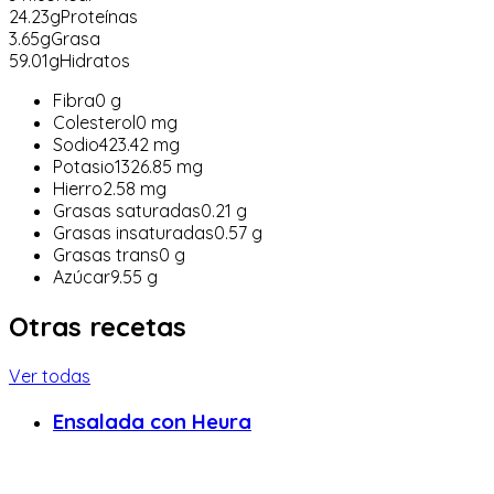
24.23
g
Proteínas
3.65
g
Grasa
59.01
g
Hidratos
Fibra
0
g
Colesterol
0
mg
Sodio
423.42
mg
Potasio
1326.85
mg
Hierro
2.58
mg
Grasas saturadas
0.21
g
Grasas insaturadas
0.57
g
Grasas trans
0
g
Azúcar
9.55
g
Otras recetas
Ver todas
Ensalada con Heura