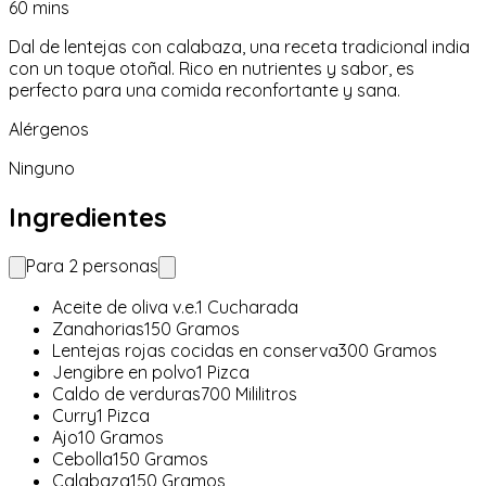
60
mins
Dal de lentejas con calabaza, una receta tradicional india
con un toque otoñal. Rico en nutrientes y sabor, es
perfecto para una comida reconfortante y sana.
Alérgenos
Ninguno
Ingredientes
Para
2
personas
Aceite de oliva v.e.
1
Cucharada
Zanahorias
150
Gramos
Lentejas rojas cocidas en conserva
300
Gramos
Jengibre en polvo
1
Pizca
Caldo de verduras
700
Mililitros
Curry
1
Pizca
Ajo
10
Gramos
Cebolla
150
Gramos
Calabaza
150
Gramos