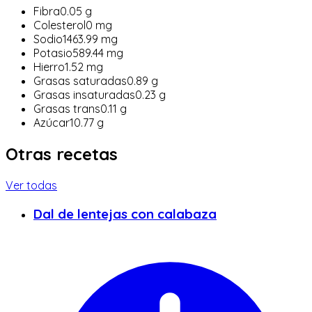
Fibra
0.05
g
Colesterol
0
mg
Sodio
1463.99
mg
Potasio
589.44
mg
Hierro
1.52
mg
Grasas saturadas
0.89
g
Grasas insaturadas
0.23
g
Grasas trans
0.11
g
Azúcar
10.77
g
Otras recetas
Ver todas
Dal de lentejas con calabaza