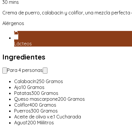
30
mins
Crema de puerro, calabacín y coliflor, una mezcla perfecta 
Alérgenos
Lácteos
Ingredientes
Para
4
personas
Calabacín
250
Gramos
Ajo
10
Gramos
Patatas
300
Gramos
Queso mascarpone
200
Gramos
Coliflor
400
Gramos
Puerros
300
Gramos
Aceite de oliva v.e.
1
Cucharada
Agua
1200
Mililitros