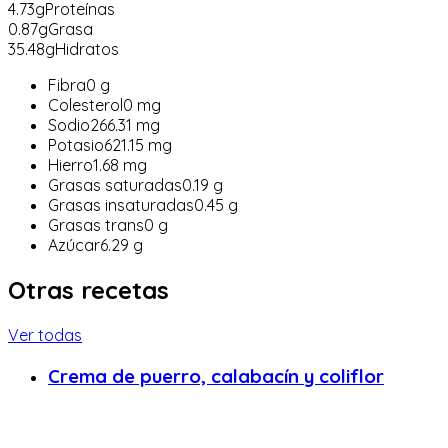
4.73
g
Proteínas
0.87
g
Grasa
35.48
g
Hidratos
Fibra
0
g
Colesterol
0
mg
Sodio
266.31
mg
Potasio
621.15
mg
Hierro
1.68
mg
Grasas saturadas
0.19
g
Grasas insaturadas
0.45
g
Grasas trans
0
g
Azúcar
6.29
g
Otras recetas
Ver todas
Crema de puerro, calabacín y coliflor