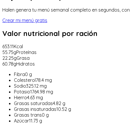
Halen genera tu menú semanal completo en segundos, con lis
Crear mi menú gratis
Valor nutricional
por ración
653.11
Kcal
55.75
g
Proteínas
22.25
g
Grasa
60.78
g
Hidratos
Fibra
0
g
Colesterol
78.4
mg
Sodio
325.12
mg
Potasio
1764.98
mg
Hierro
4.63
mg
Grasas saturadas
4.82
g
Grasas insaturadas
10.52
g
Grasas trans
0
g
Azúcar
11.73
g