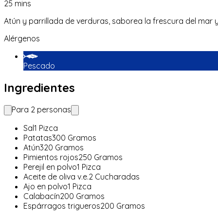
25
mins
Atún y parrillada de verduras, saborea la frescura del mar 
Alérgenos
Pescado
Ingredientes
Para
2
personas
Sal
1
Pizca
Patatas
300
Gramos
Atún
320
Gramos
Pimientos rojos
250
Gramos
Perejil en polvo
1
Pizca
Aceite de oliva v.e.
2
Cucharadas
Ajo en polvo
1
Pizca
Calabacín
200
Gramos
Espárragos trigueros
200
Gramos