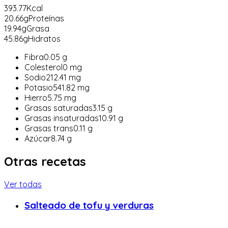
393.77
Kcal
20.66
g
Proteínas
19.94
g
Grasa
45.86
g
Hidratos
Fibra
0.05
g
Colesterol
0
mg
Sodio
212.41
mg
Potasio
541.82
mg
Hierro
5.75
mg
Grasas saturadas
3.15
g
Grasas insaturadas
10.91
g
Grasas trans
0.11
g
Azúcar
8.74
g
Otras recetas
Ver todas
Salteado de tofu y verduras