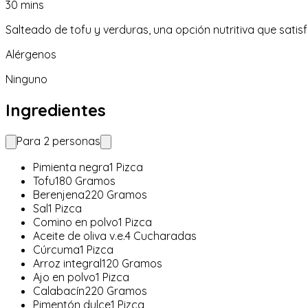
30
mins
Salteado de tofu y verduras, una opción nutritiva que satis
Alérgenos
Ninguno
Ingredientes
Para
2
personas
Pimienta negra
1
Pizca
Tofu
180
Gramos
Berenjena
220
Gramos
Sal
1
Pizca
Comino en polvo
1
Pizca
Aceite de oliva v.e.
4
Cucharadas
Cúrcuma
1
Pizca
Arroz integral
120
Gramos
Ajo en polvo
1
Pizca
Calabacín
220
Gramos
Pimentón dulce
1
Pizca