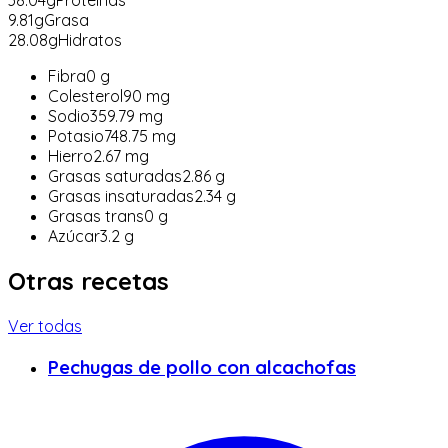
38.04
g
Proteínas
9.81
g
Grasa
28.08
g
Hidratos
Fibra
0
g
Colesterol
90
mg
Sodio
359.79
mg
Potasio
748.75
mg
Hierro
2.67
mg
Grasas saturadas
2.86
g
Grasas insaturadas
2.34
g
Grasas trans
0
g
Azúcar
3.2
g
Otras recetas
Ver todas
Pechugas de pollo con alcachofas