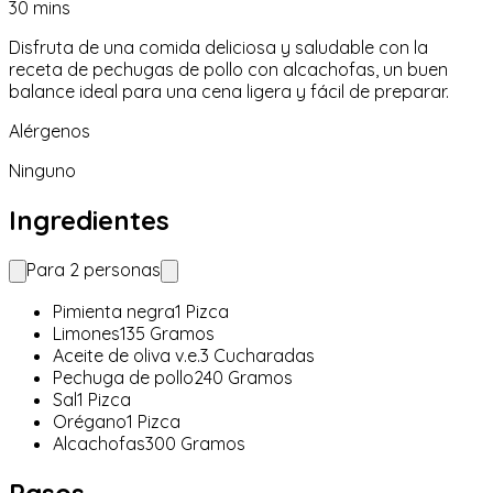
30
mins
Disfruta de una comida deliciosa y saludable con la
receta de pechugas de pollo con alcachofas, un buen
balance ideal para una cena ligera y fácil de preparar.
Alérgenos
Ninguno
Ingredientes
Para
2
personas
Pimienta negra
1
Pizca
Limones
135
Gramos
Aceite de oliva v.e.
3
Cucharadas
Pechuga de pollo
240
Gramos
Sal
1
Pizca
Orégano
1
Pizca
Alcachofas
300
Gramos
Pasos