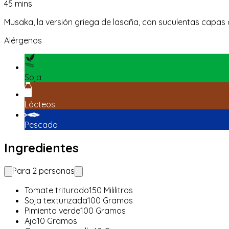
45
mins
Musaka, la versión griega de lasaña, con suculentas capas
Alérgenos
Soja
Lácteos
Pescado
Ingredientes
Para
2
personas
Tomate triturado
150
Mililitros
Soja texturizada
100
Gramos
Pimiento verde
100
Gramos
Ajo
10
Gramos