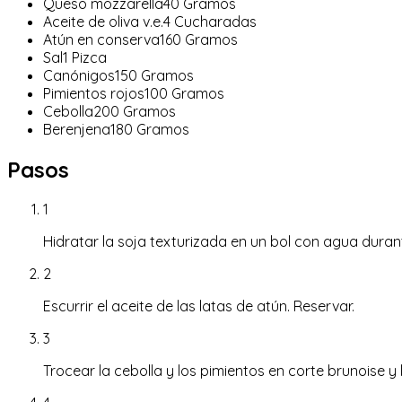
Queso mozzarella
40
Gramos
Aceite de oliva v.e.
4
Cucharadas
Atún en conserva
160
Gramos
Sal
1
Pizca
Canónigos
150
Gramos
Pimientos rojos
100
Gramos
Cebolla
200
Gramos
Berenjena
180
Gramos
Pasos
1
Hidratar la soja texturizada en un bol con agua durant
2
Escurrir el aceite de las latas de atún. Reservar.
3
Trocear la cebolla y los pimientos en corte brunoise y l